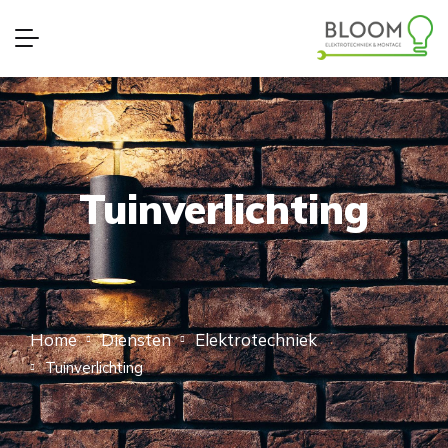
Tuinverlichting
Home
Diensten
Elektrotechniek
Tuinverlichting