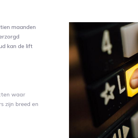
httien maanden
verzorgd
d kan de lift
ecten waar
s zijn breed en