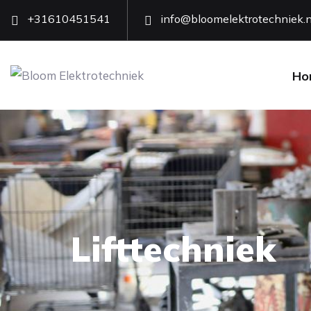
+31610451541
info@bloomelektrotechniek.n
Ho
Lifttechniek